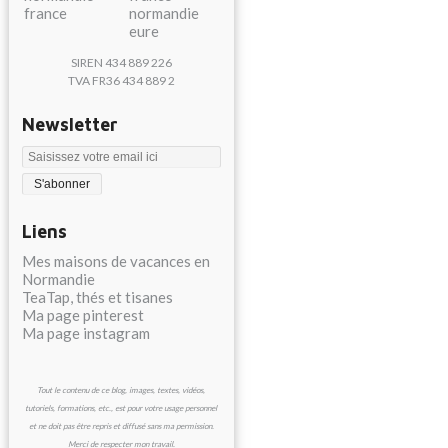
SIREN 434 889 226
TVA FR36 434 889 2
Newsletter
Liens
Mes maisons de vacances en
Normandie
TeaTap, thés et tisanes
Ma page pinterest
Ma page instagram
Tout le contenu de ce blog, images, textes, vidéos,
tutoriels, formations, etc., est pour votre usage personnel
et ne doit pas être repris et diffusé sans ma permission.
Merci de respecter mon travail.