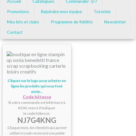
Accueil
Catalogues
Commander 7j/7
Promotions
Rejoindre mon équipe
Tutoriels
Mes kits et clubs
Programme de fidélité
Newsletter
Contact
Cliquez sur le logo pour acheter en
ligne les produits qui vous font
envie...
Code hôtesse
Si votre commande est inférieure à
€200, merci d'indiquer
le code hôtesse;
NJ7G4KNG
Chaque mois, les client(e)s qui auront
utilisé ce code recevront une petite