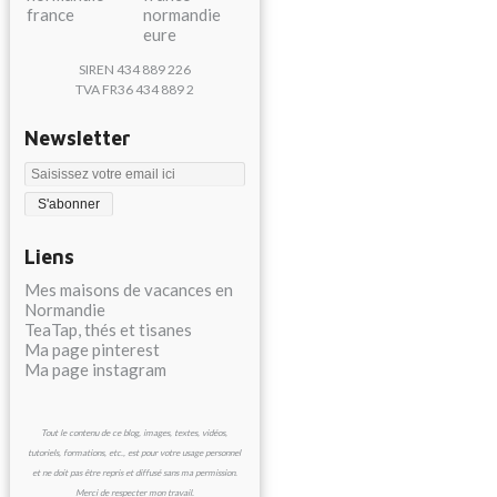
SIREN 434 889 226
TVA FR36 434 889 2
Newsletter
Liens
Mes maisons de vacances en
Normandie
TeaTap, thés et tisanes
Ma page pinterest
Ma page instagram
Tout le contenu de ce blog, images, textes, vidéos,
tutoriels, formations, etc., est pour votre usage personnel
et ne doit pas être repris et diffusé sans ma permission.
Merci de respecter mon travail.