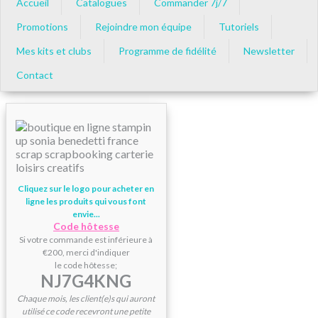
Accueil
Catalogues
Commander 7j/7
Promotions
Rejoindre mon équipe
Tutoriels
Mes kits et clubs
Programme de fidélité
Newsletter
Contact
Cliquez sur le logo pour acheter en
ligne les produits qui vous font
envie...
Code hôtesse
Si votre commande est inférieure à
€200, merci d'indiquer
le code hôtesse;
NJ7G4KNG
Chaque mois, les client(e)s qui auront
utilisé ce code recevront une petite