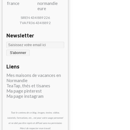
SIREN 434 889 226
TVA FR36 434 889 2
Newsletter
Liens
Mes maisons de vacances en
Normandie
TeaTap, thés et tisanes
Ma page pinterest
Ma page instagram
Tout le contenu de ce blog, images, textes, vidéos,
tutoriels, formations, etc., est pour votre usage personnel
et ne doit pas être repris et diffusé sans ma permission.
Merci de respecter mon travail.