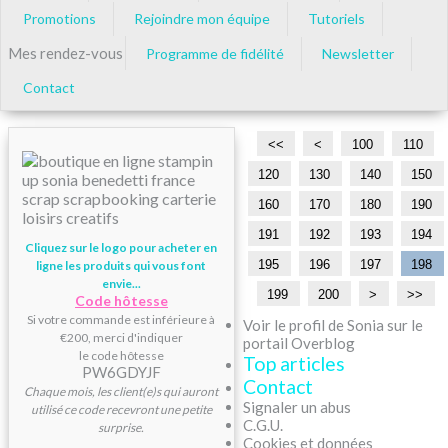
Promotions
Rejoindre mon équipe
Tutoriels
Mes rendez-vous
Programme de fidélité
Newsletter
Contact
<<
<
100
110
120
130
140
150
160
170
180
190
191
192
193
194
Cliquez sur le logo pour acheter en
195
196
197
198
ligne les produits qui vous font
envie...
199
200
>
>>
Code hôtesse
Si votre commande est inférieure à
Voir le profil de Sonia sur le
€200, merci d'indiquer
portail Overblog
le code hôtesse
Top articles
PW6GDYJF
Contact
Chaque mois, les client(e)s qui auront
Signaler un abus
utilisé ce code recevront une petite
C.G.U.
surprise.
Cookies et données